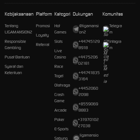
Kebijaksanaan
Platform
Kategori
Dukungan
Komunitas
Tentang
Promosi
Hot
@ligamansi
Telegra
LIGAMANSION2
Games
on2
m
Loyalty
Responsible
Slots
+44745129
Intagra
Referral
Gambling
8918
m
Live
Pusat Bantuan
Casino
+4475206
02181
Syarat dan
Race
Ketentuan
+44741835
Togel
3164
Olahraga
+4452060
Crash
2098
Game
+8559069
Arcade
8883
Poker
+31970102
27038
E-Sports
ligamansio
Sabung