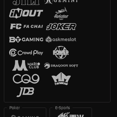
Poker
E-Sports