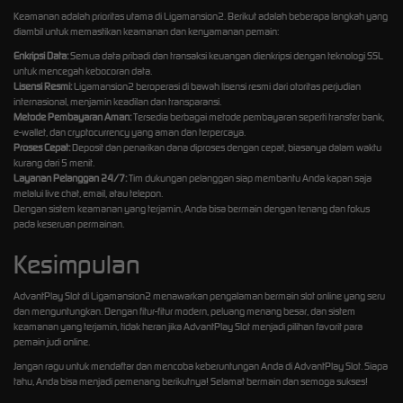
Keamanan adalah prioritas utama di Ligamansion2. Berikut adalah beberapa langkah yang
diambil untuk memastikan keamanan dan kenyamanan pemain:
Enkripsi Data:
Semua data pribadi dan transaksi keuangan dienkripsi dengan teknologi SSL
untuk mencegah kebocoran data.
Lisensi Resmi:
Ligamansion2 beroperasi di bawah lisensi resmi dari otoritas perjudian
internasional, menjamin keadilan dan transparansi.
Metode Pembayaran Aman:
Tersedia berbagai metode pembayaran seperti transfer bank,
e-wallet, dan cryptocurrency yang aman dan terpercaya.
Proses Cepat:
Deposit dan penarikan dana diproses dengan cepat, biasanya dalam waktu
kurang dari 5 menit.
Layanan Pelanggan 24/7:
Tim dukungan pelanggan siap membantu Anda kapan saja
melalui live chat, email, atau telepon.
Dengan sistem keamanan yang terjamin, Anda bisa bermain dengan tenang dan fokus
pada keseruan permainan.
Kesimpulan
AdvantPlay Slot di Ligamansion2 menawarkan pengalaman bermain slot online yang seru
dan menguntungkan. Dengan fitur-fitur modern, peluang menang besar, dan sistem
keamanan yang terjamin, tidak heran jika AdvantPlay Slot menjadi pilihan favorit para
pemain judi online.
Jangan ragu untuk mendaftar dan mencoba keberuntungan Anda di AdvantPlay Slot. Siapa
tahu, Anda bisa menjadi pemenang berikutnya! Selamat bermain dan semoga sukses!