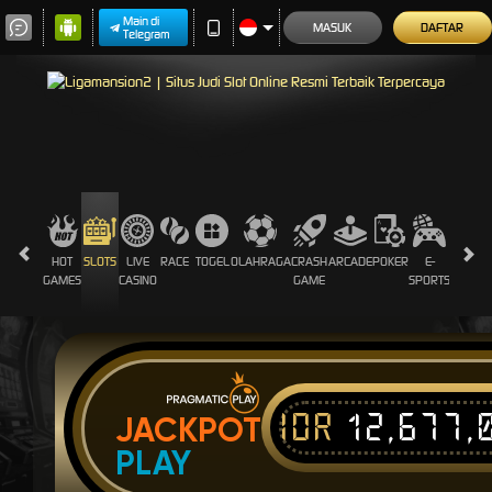
Main di
MASUK
DAFTAR
Telegram
HOT
SLOTS
LIVE
RACE
TOGEL
OLAHRAGA
CRASH
ARCADE
POKER
E-
SABUN
GAMES
CASINO
GAME
SPORTS
AYAM
IDR
12,677,
JACKPOT
PLAY