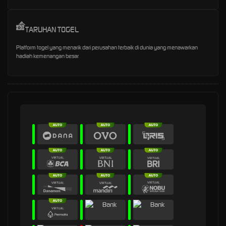
TARUHAN TOGEL
Platform togel yang menarik dari perusahan terbaik di dunia yang menawarkan
hadiah kemenangan besar