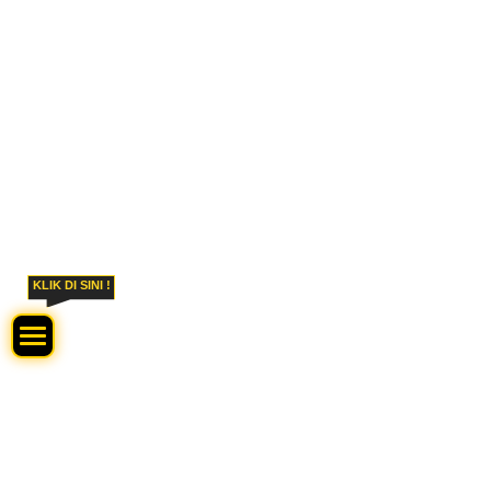
KLIK DI SINI !