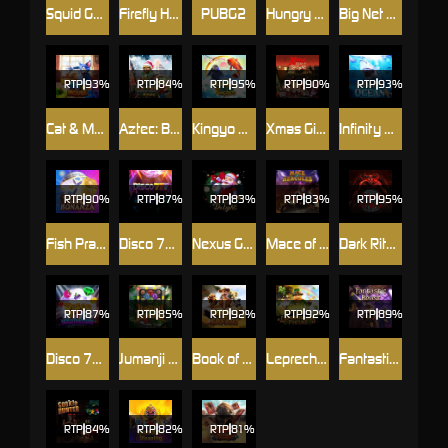
Squid Game 2: Mukunghwa
Firefly Hunter
PUBG2
Hungry Slime
Big Net Bass
RTP
93%
RTP
84%
RTP
95%
RTP
90%
RTP
93%
Cat & Mouse
Aztec: Bonus Hunt 2 Xmas
Kingyo Riches
Xmas Gift Delight
Infinity Ocean
RTP
90%
RTP
87%
RTP
83%
RTP
83%
RTP
95%
Fish Prawn Crab Bonanza
Disco 777
Nexus Gift Delight
Mace of Hercules
Dark Ritual
RTP
87%
RTP
85%
RTP
92%
RTP
92%
RTP
89%
Disco 777 Hold and Win
Jumanji Bonanza
Book of Safari
Leprechaun’s Fortune
Fantastic Beast
RTP
84%
RTP
82%
RTP
81%