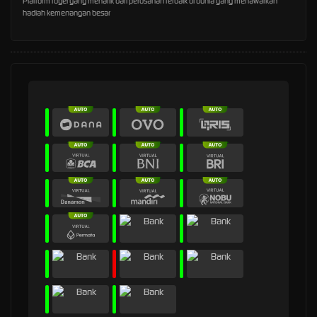
Platform togel yang menarik dari perusahan terbaik di dunia yang menawarkan
hadiah kemenangan besar