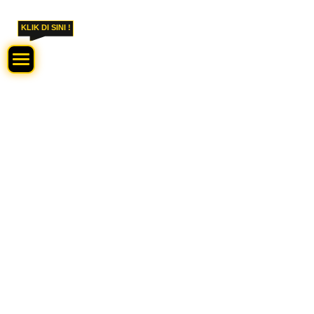
KLIK DI SINI !