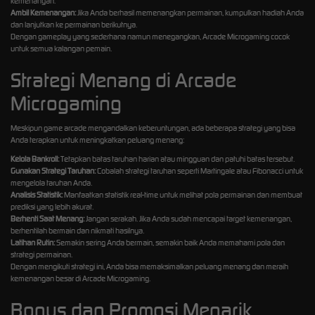
kemenangan.
Ambil Kemenangan:
Jika Anda berhasil memenangkan permainan, kumpulkan hadiah Anda
dan lanjutkan ke permainan berikutnya.
Dengan gameplay yang sederhana namun menegangkan, Arcade Microgaming cocok
untuk semua kalangan pemain.
Strategi Menang di Arcade
Microgaming
Meskipun game arcade mengandalkan keberuntungan, ada beberapa strategi yang bisa
Anda terapkan untuk meningkatkan peluang menang:
Kelola Bankroll:
Tetapkan batas taruhan harian atau mingguan dan patuhi batas tersebut.
Gunakan Strategi Taruhan:
Cobalah strategi taruhan seperti Martingale atau Fibonacci untuk
mengelola taruhan Anda.
Analisis Statistik:
Manfaatkan statistik real-time untuk melihat pola permainan dan membuat
prediksi yang lebih akurat.
Berhenti Saat Menang:
Jangan serakah. Jika Anda sudah mencapai target kemenangan,
berhentilah bermain dan nikmati hasilnya.
Latihan Rutin:
Semakin sering Anda bermain, semakin baik Anda memahami pola dan
strategi permainan.
Dengan mengikuti strategi ini, Anda bisa memaksimalkan peluang menang dan meraih
kemenangan besar di Arcade Microgaming.
Bonus dan Promosi Menarik