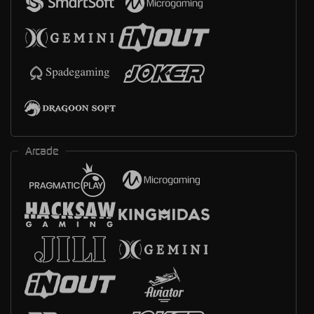
Arcade