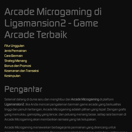
Arcade Microgaming di
Ligamansion2 - Game
Arcade Terbaik
Fitur Unggulan
Jenis Permainan
Cara Bermain
Strategi Menang
Bonus dan Promosi
Keamanan dan Transaksi
Kesimpulan
Pengantar
Selamat datang di dunia seru dan menghibur dari
Arcade Microgaming
di platform
Ligamansion2
. Jika Anda mencari pengalaman bermain game arcade yang berkualitas
tinggi dan penuh tantangan, Arcade Microgaming adalah pilihan yang tepat. Dengan grafis
yang memukau, gameplay yang lancar, dan peluang menang besar, setiap sesi bermain di
Arcade Microgaming akan memberikan sensasi yang tak terlupakan.
Arcade Microgaming menawarkan berbagai jenis permainan yang dirancang untuk