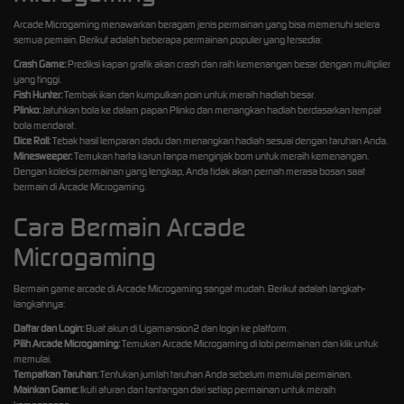
Arcade Microgaming menawarkan beragam jenis permainan yang bisa memenuhi selera
semua pemain. Berikut adalah beberapa permainan populer yang tersedia:
Crash Game:
Prediksi kapan grafik akan crash dan raih kemenangan besar dengan multiplier
yang tinggi.
Fish Hunter:
Tembak ikan dan kumpulkan poin untuk meraih hadiah besar.
Plinko:
Jatuhkan bola ke dalam papan Plinko dan menangkan hadiah berdasarkan tempat
bola mendarat.
Dice Roll:
Tebak hasil lemparan dadu dan menangkan hadiah sesuai dengan taruhan Anda.
Minesweeper:
Temukan harta karun tanpa menginjak bom untuk meraih kemenangan.
Dengan koleksi permainan yang lengkap, Anda tidak akan pernah merasa bosan saat
bermain di Arcade Microgaming.
Cara Bermain Arcade
Microgaming
Bermain game arcade di Arcade Microgaming sangat mudah. Berikut adalah langkah-
langkahnya:
Daftar dan Login:
Buat akun di Ligamansion2 dan login ke platform.
Pilih Arcade Microgaming:
Temukan Arcade Microgaming di lobi permainan dan klik untuk
memulai.
Tempatkan Taruhan:
Tentukan jumlah taruhan Anda sebelum memulai permainan.
Mainkan Game:
Ikuti aturan dan tantangan dari setiap permainan untuk meraih