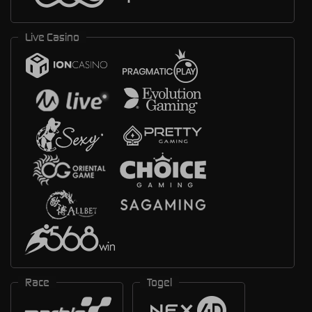
Live Casino
Race
Togel