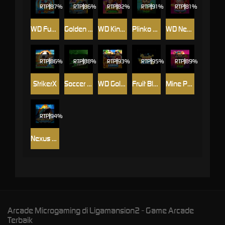
RTP
87%
RTP
86%
RTP
82%
RTP
91%
RTP
81%
WD FuWa Fishing
Golden Tyrant Fishing
WD King Kong Fishing
Plinko Pop
WD Nezha Fishing Legend
RTP
86%
RTP
88%
RTP
93%
RTP
95%
RTP
89%
StrikerX
Soccer Striker
WD Gold Blast Fishing
Fruit Blast
Mine Pop
RTP
94%
Nexus Golden Tyrant
Arcade Microgaming di Ligamansion2 - Game Arcade
Terbaik