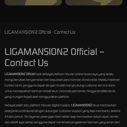
LIGAMANSION2 Official - Contact Us
LIGAMANSION2 Official –
Contact Us
LIGAMANSION2 Official
hadir sebagai platform hiburan online terpercaya yang selalu
mengutamakan kenyamanan dan kepuasan para member di Indonesia. Melalui halaman
Contact Us ini, pengguna dapat dengan mudah menghubungi customer service resmi
untuk mendapatkan bantuan terkait akun, informasi permainan, hingga kendala teknis
yang mungkin terjadi saat menggunakan platform.
Sebagai salah satu platform hiburan digital modern,
LIGAMANSION2
terus memberikan
pelayanan profesional dengan dukungan customer support yang siap membantu selama
24 jam penuh. Tim layanan pelanggan kami selalu siap memberikan solusi cepat, ramah,
dan efektif agar setiap pengguna dapat menikmati pengalaman bermain yang aman dan