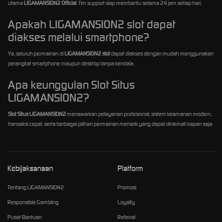
utama
LIGAMANSION2 Official
. Tim support siap membantu selama 24 jam setiap hari.
Apakah LIGAMANSION2 slot dapat
diakses melalui smartphone?
Ya, seluruh permainan di
LIGAMANSION2 slot
dapat diakses dengan mudah menggunakan
perangkat smartphone maupun desktop tanpa kendala.
Apa keunggulan Slot Situs
LIGAMANSION2?
Slot Situs LIGAMANSION2
menawarkan pelayanan profesional, sistem keamanan modern,
transaksi cepat, serta berbagai pilihan permainan menarik yang dapat dinikmati kapan saja.
Kebijaksanaan
Platform
Tentang LIGAMANSION2
Promosi
Responsible Gambling
Loyalty
Pusat Bantuan
Referral