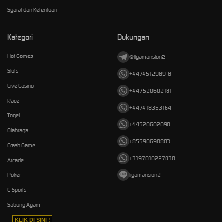
Syarat dan Ketentuan
Kategori
Dukungan
Hot Games
@ligamansion2
Slots
+447451298918
Live Casino
+447520602181
Race
+447418353164
Togel
+44520602098
Olahraga
+85590698883
Crash Game
+3197010227038
Arcade
Poker
ligamansion2
E-Sports
Sabung Ayam
KLIK DI SINI !